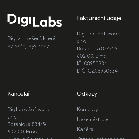
Fakturační údaje
DigiLabs Software,
Digitální řešení, která
s.r.o.
vytvářejí výsledky
Botanická 834/56
602 00, Brno
IČ: 08950334
DIČ: CZ08950334
Kancelář
Odkazy
DigiLabs Software,
Kontakty
s.r.o.
Naše nástroje
Botanická 834/56
Kariéra
602 00, Brno
Budova Aquatis, a.s.
Zpracování osobních