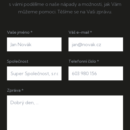
s vámi podělíme o naše nápady a možnosti, jak Vám
můžeme pomoci. Těšíme se na Vaši zprávu.
Vaše jméno *
Váš e-mail *
Společnost
Telefonní číslo *
Zpráva *