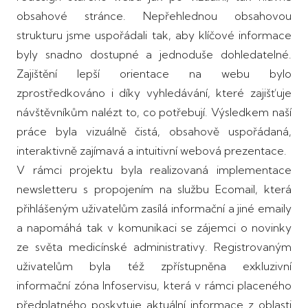
obsahové stránce. Nepřehlednou obsahovou
strukturu jsme uspořádali tak, aby klíčové informace
byly snadno dostupné a jednoduše dohledatelné.
Zajištění lepší orientace na webu bylo
zprostředkováno i díky vyhledávání, které zajišťuje
návštěvníkům nalézt to, co potřebují. Výsledkem naší
práce byla vizuálně čistá, obsahově uspořádaná,
interaktivně zajímavá a intuitivní webová prezentace.
V rámci projektu byla realizovaná implementace
newsletteru s propojením na službu Ecomail, která
přihlášeným uživatelům zasílá informační a jiné emaily
a napomáhá tak v komunikaci se zájemci o novinky
ze světa medicínské administrativy. Registrovaným
uživatelům byla též zpřístupněna exkluzivní
informační zóna Infoservisu, která v rámci placeného
předplatného poskytuje aktuální informace z oblasti