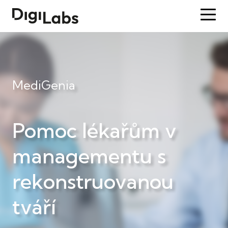
MediGenia
Pomoc lékařům v
managementu s
rekonstruovanou
tváří