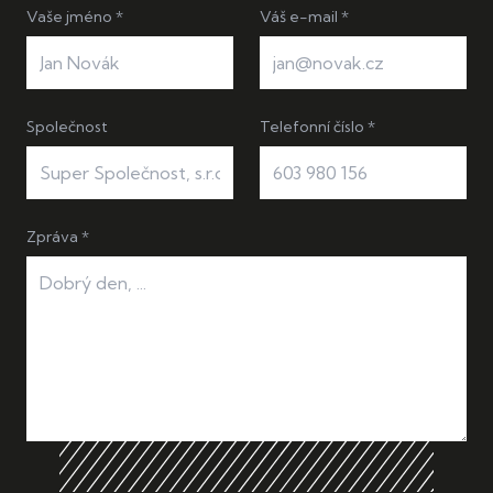
Vaše jméno *
Váš e-mail *
Společnost
Telefonní číslo *
Zpráva *