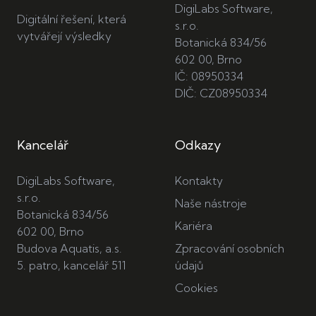
DigiLabs Software,
Digitální řešení, která
s.r.o.
vytvářejí výsledky
Botanická 834/56
602 00, Brno
IČ: 08950334
DIČ: CZ08950334
Kancelář
Odkazy
DigiLabs Software,
Kontakty
s.r.o.
Naše nástroje
Botanická 834/56
Kariéra
602 00, Brno
Budova Aquatis, a.s.
Zpracování osobních
5. patro, kancelář 511
údajů
Cookies