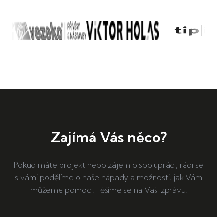
Zajímá Vás něco?
Pokud máte projekt nebo zájem o spolupráci, rádi se
s vámi podělíme o naše nápady a možnosti, jak Vám
můžeme pomoci. Těšíme se na Vaši zprávu.